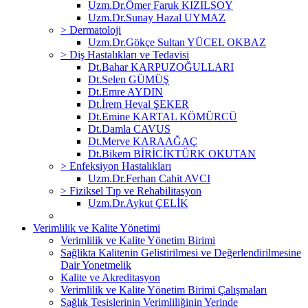
Uzm.Dr.Ömer Faruk KIZILSOY
Uzm.Dr.Sunay Hazal UYMAZ
> Dermatoloji
Uzm.Dr.Gökçe Sultan YÜCEL OKBAZ
> Diş Hastalıkları ve Tedavisi
Dt.Bahar KARPUZOĞULLARI
Dt.Selen GÜMÜŞ
Dt.Emre AYDIN
Dt.İrem Heval ŞEKER
Dt.Emine KARTAL KÖMÜRCÜ
Dt.Damla CAVUS
Dt.Merve KARAAĞAÇ
Dt.Bikem BİRİCİKTÜRK OKUTAN
> Enfeksiyon Hastalıkları
Uzm.Dr.Ferhan Cahit AVCI
> Fiziksel Tıp ve Rehabilitasyon
Uzm.Dr.Aykut ÇELİK
Verimlilik ve Kalite Yönetimi
Verimlilik ve Kalite Yönetim Birimi
Sağlikta Kalitenin Gelistirilmesi ve Değerlendirilmesine
Dair Yonetmelik
Kalite ve Akreditasyon
Verimlilik ve Kalite Yönetim Birimi Çalışmaları
Sağlık Tesislerinin Verimliliğinin Yerinde