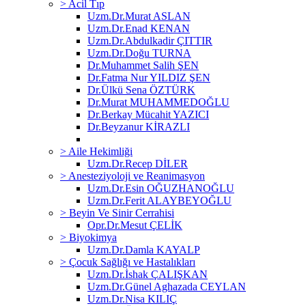
> Acil Tıp
Uzm.Dr.Murat ASLAN
Uzm.Dr.Enad KENAN
Uzm.Dr.Abdulkadir ÇITTIR
Uzm.Dr.Doğu TURNA
Dr.Muhammet Salih ŞEN
Dr.Fatma Nur YILDIZ ŞEN
Dr.Ülkü Sena ÖZTÜRK
Dr.Murat MUHAMMEDOĞLU
Dr.Berkay Mücahit YAZICI
Dr.Beyzanur KİRAZLI
> Aile Hekimliği
Uzm.Dr.Recep DİLER
> Anesteziyoloji ve Reanimasyon
Uzm.Dr.Esin OĞUZHANOĞLU
Uzm.Dr.Ferit ALAYBEYOĞLU
> Beyin Ve Sinir Cerrahisi
Opr.Dr.Mesut ÇELİK
> Biyokimya
Uzm.Dr.Damla KAYALP
> Çocuk Sağlığı ve Hastalıkları
Uzm.Dr.İshak ÇALIŞKAN
Uzm.Dr.Günel Aghazada CEYLAN
Uzm.Dr.Nisa KILIÇ