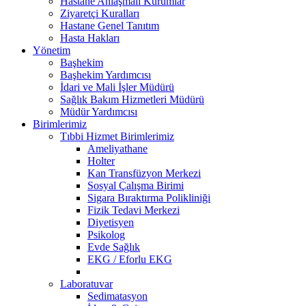
Hastane Anlaşmalı Kurumlar
Ziyaretçi Kuralları
Hastane Genel Tanıtım
Hasta Hakları
Yönetim
Başhekim
Başhekim Yardımcısı
İdari ve Mali İşler Müdürü
Sağlık Bakım Hizmetleri Müdürü
Müdür Yardımcısı
Birimlerimiz
Tıbbi Hizmet Birimlerimiz
Ameliyathane
Holter
Kan Transfüzyon Merkezi
Sosyal Çalışma Birimi
Sigara Bıraktırma Polikliniği
Fizik Tedavi Merkezi
Diyetisyen
Psikolog
Evde Sağlık
EKG / Eforlu EKG
Laboratuvar
Sedimatasyon