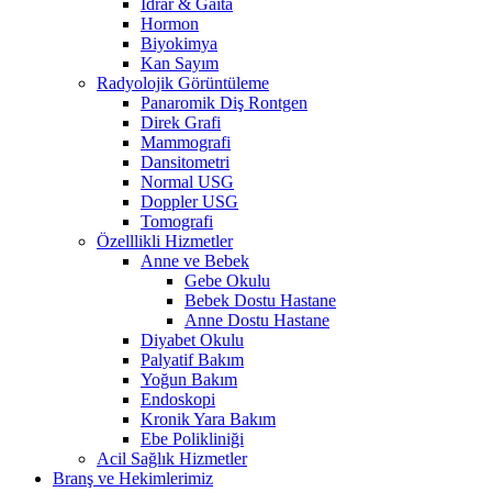
İdrar & Gaita
Hormon
Biyokimya
Kan Sayım
Radyolojik Görüntüleme
Panaromik Diş Rontgen
Direk Grafi
Mammografi
Dansitometri
Normal USG
Doppler USG
Tomografi
Özelllikli Hizmetler
Anne ve Bebek
Gebe Okulu
Bebek Dostu Hastane
Anne Dostu Hastane
Diyabet Okulu
Palyatif Bakım
Yoğun Bakım
Endoskopi
Kronik Yara Bakım
Ebe Polikliniği
Acil Sağlık Hizmetler
Branş ve Hekimlerimiz