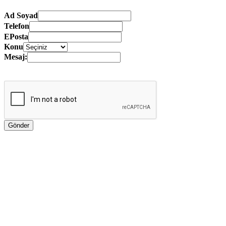
Ad Soyad
Telefon
EPosta
Konu
Mesaj: