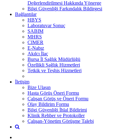
Değerlendirilmesi Hakkında Yönerge
Bilgi Güvenliği Farkındalık Bildirgesi
Bağlantılar
HBYS
Laboratuvar Sonuç
SABIM
MHRS
CIMER
E-Nabız
Akılcı İlaç
Bursa İl Sağlık Müdürlüğü
Özellikli Sağlık Hizmetleri
Tetkik ve Teşhis Hizmetleri
İletişim
Bize Ulaşın
Hasta Görüş Öneri Formu
Çalışan Görüş ve Öneri Formu
Olay Bildirim Formu
Bilgi Güvenliği İhlal Bildirimi
Klinik Rehber ve Protokoller
Çalışan-Yönetim Görüşme Talebi