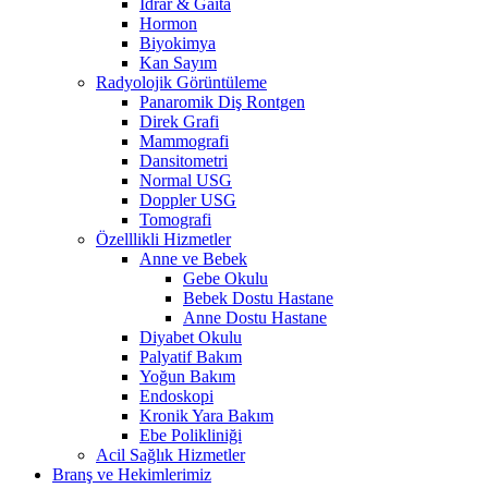
İdrar & Gaita
Hormon
Biyokimya
Kan Sayım
Radyolojik Görüntüleme
Panaromik Diş Rontgen
Direk Grafi
Mammografi
Dansitometri
Normal USG
Doppler USG
Tomografi
Özelllikli Hizmetler
Anne ve Bebek
Gebe Okulu
Bebek Dostu Hastane
Anne Dostu Hastane
Diyabet Okulu
Palyatif Bakım
Yoğun Bakım
Endoskopi
Kronik Yara Bakım
Ebe Polikliniği
Acil Sağlık Hizmetler
Branş ve Hekimlerimiz