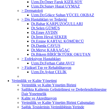
Uzm.Dr.Ömer Faruk KIZILSOY
Uzm.Dr.Sunay Hazal UYMAZ
> Dermatoloji
Uzm.Dr.Gökçe Sultan YÜCEL OKBAZ
> Diş Hastalıkları ve Tedavisi
Dt.Bahar KARPUZOĞULLARI
Dt.Selen GÜMÜŞ
Dt.Emre AYDIN
Dt.İrem Heval ŞEKER
Dt.Emine KARTAL KÖMÜRCÜ
Dt.Damla CAVUS
Dt.Merve KARAAĞAÇ
Dt.Bikem BİRİCİKTÜRK OKUTAN
> Enfeksiyon Hastalıkları
Uzm.Dr.Ferhan Cahit AVCI
> Fiziksel Tıp ve Rehabilitasyon
Uzm.Dr.Aykut ÇELİK
Verimlilik ve Kalite Yönetimi
Verimlilik ve Kalite Yönetim Birimi
Sağlikta Kalitenin Gelistirilmesi ve Değerlendirilmesine
Dair Yonetmelik
Kalite ve Akreditasyon
Verimlilik ve Kalite Yönetim Birimi Çalışmaları
Sağlık Tesislerinin Verimliliğinin Yerinde