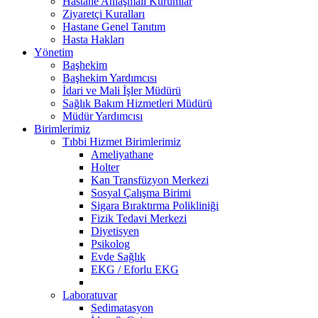
Hastane Anlaşmalı Kurumlar
Ziyaretçi Kuralları
Hastane Genel Tanıtım
Hasta Hakları
Yönetim
Başhekim
Başhekim Yardımcısı
İdari ve Mali İşler Müdürü
Sağlık Bakım Hizmetleri Müdürü
Müdür Yardımcısı
Birimlerimiz
Tıbbi Hizmet Birimlerimiz
Ameliyathane
Holter
Kan Transfüzyon Merkezi
Sosyal Çalışma Birimi
Sigara Bıraktırma Polikliniği
Fizik Tedavi Merkezi
Diyetisyen
Psikolog
Evde Sağlık
EKG / Eforlu EKG
Laboratuvar
Sedimatasyon