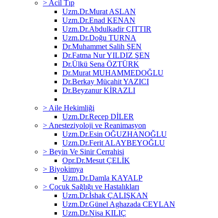
> Acil Tıp
Uzm.Dr.Murat ASLAN
Uzm.Dr.Enad KENAN
Uzm.Dr.Abdulkadir ÇITTIR
Uzm.Dr.Doğu TURNA
Dr.Muhammet Salih ŞEN
Dr.Fatma Nur YILDIZ ŞEN
Dr.Ülkü Sena ÖZTÜRK
Dr.Murat MUHAMMEDOĞLU
Dr.Berkay Mücahit YAZICI
Dr.Beyzanur KİRAZLI
> Aile Hekimliği
Uzm.Dr.Recep DİLER
> Anesteziyoloji ve Reanimasyon
Uzm.Dr.Esin OĞUZHANOĞLU
Uzm.Dr.Ferit ALAYBEYOĞLU
> Beyin Ve Sinir Cerrahisi
Opr.Dr.Mesut ÇELİK
> Biyokimya
Uzm.Dr.Damla KAYALP
> Çocuk Sağlığı ve Hastalıkları
Uzm.Dr.İshak ÇALIŞKAN
Uzm.Dr.Günel Aghazada CEYLAN
Uzm.Dr.Nisa KILIÇ