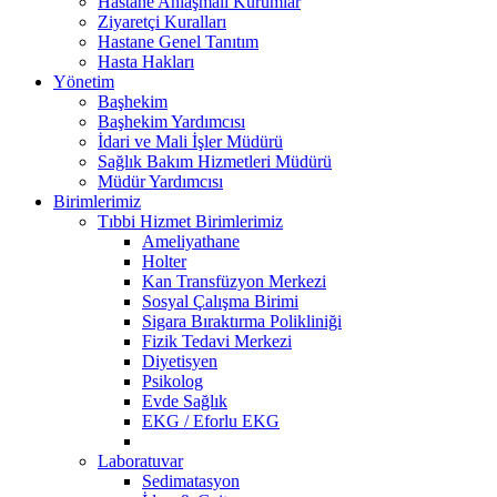
Hastane Anlaşmalı Kurumlar
Ziyaretçi Kuralları
Hastane Genel Tanıtım
Hasta Hakları
Yönetim
Başhekim
Başhekim Yardımcısı
İdari ve Mali İşler Müdürü
Sağlık Bakım Hizmetleri Müdürü
Müdür Yardımcısı
Birimlerimiz
Tıbbi Hizmet Birimlerimiz
Ameliyathane
Holter
Kan Transfüzyon Merkezi
Sosyal Çalışma Birimi
Sigara Bıraktırma Polikliniği
Fizik Tedavi Merkezi
Diyetisyen
Psikolog
Evde Sağlık
EKG / Eforlu EKG
Laboratuvar
Sedimatasyon