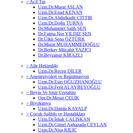
> Acil Tıp
Uzm.Dr.Murat ASLAN
Uzm.Dr.Enad KENAN
Uzm.Dr.Abdulkadir ÇITTIR
Uzm.Dr.Doğu TURNA
Dr.Muhammet Salih ŞEN
Dr.Fatma Nur YILDIZ ŞEN
Dr.Ülkü Sena ÖZTÜRK
Dr.Murat MUHAMMEDOĞLU
Dr.Berkay Mücahit YAZICI
Dr.Beyzanur KİRAZLI
> Aile Hekimliği
Uzm.Dr.Recep DİLER
> Anesteziyoloji ve Reanimasyon
Uzm.Dr.Esin OĞUZHANOĞLU
Uzm.Dr.Ferit ALAYBEYOĞLU
> Beyin Ve Sinir Cerrahisi
Opr.Dr.Mesut ÇELİK
> Biyokimya
Uzm.Dr.Damla KAYALP
> Çocuk Sağlığı ve Hastalıkları
Uzm.Dr.İshak ÇALIŞKAN
Uzm.Dr.Günel Aghazada CEYLAN
Uzm.Dr.Nisa KILIÇ