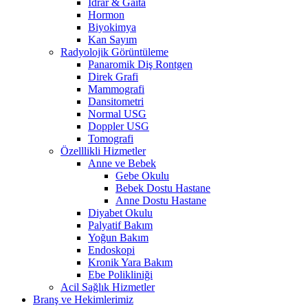
İdrar & Gaita
Hormon
Biyokimya
Kan Sayım
Radyolojik Görüntüleme
Panaromik Diş Rontgen
Direk Grafi
Mammografi
Dansitometri
Normal USG
Doppler USG
Tomografi
Özelllikli Hizmetler
Anne ve Bebek
Gebe Okulu
Bebek Dostu Hastane
Anne Dostu Hastane
Diyabet Okulu
Palyatif Bakım
Yoğun Bakım
Endoskopi
Kronik Yara Bakım
Ebe Polikliniği
Acil Sağlık Hizmetler
Branş ve Hekimlerimiz