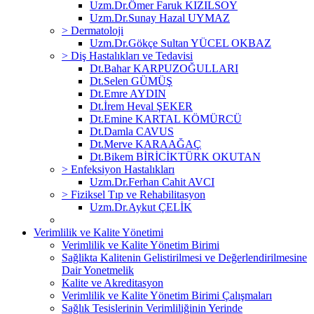
Uzm.Dr.Ömer Faruk KIZILSOY
Uzm.Dr.Sunay Hazal UYMAZ
> Dermatoloji
Uzm.Dr.Gökçe Sultan YÜCEL OKBAZ
> Diş Hastalıkları ve Tedavisi
Dt.Bahar KARPUZOĞULLARI
Dt.Selen GÜMÜŞ
Dt.Emre AYDIN
Dt.İrem Heval ŞEKER
Dt.Emine KARTAL KÖMÜRCÜ
Dt.Damla CAVUS
Dt.Merve KARAAĞAÇ
Dt.Bikem BİRİCİKTÜRK OKUTAN
> Enfeksiyon Hastalıkları
Uzm.Dr.Ferhan Cahit AVCI
> Fiziksel Tıp ve Rehabilitasyon
Uzm.Dr.Aykut ÇELİK
Verimlilik ve Kalite Yönetimi
Verimlilik ve Kalite Yönetim Birimi
Sağlikta Kalitenin Gelistirilmesi ve Değerlendirilmesine
Dair Yonetmelik
Kalite ve Akreditasyon
Verimlilik ve Kalite Yönetim Birimi Çalışmaları
Sağlık Tesislerinin Verimliliğinin Yerinde