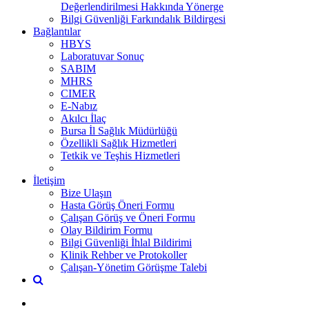
Değerlendirilmesi Hakkında Yönerge
Bilgi Güvenliği Farkındalık Bildirgesi
Bağlantılar
HBYS
Laboratuvar Sonuç
SABIM
MHRS
CIMER
E-Nabız
Akılcı İlaç
Bursa İl Sağlık Müdürlüğü
Özellikli Sağlık Hizmetleri
Tetkik ve Teşhis Hizmetleri
İletişim
Bize Ulaşın
Hasta Görüş Öneri Formu
Çalışan Görüş ve Öneri Formu
Olay Bildirim Formu
Bilgi Güvenliği İhlal Bildirimi
Klinik Rehber ve Protokoller
Çalışan-Yönetim Görüşme Talebi