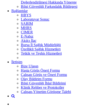
Değerlendirilmesi Hakkında Yönerge
Bilgi Güvenliği Farkındalık Bildirgesi
Bağlantılar
HBYS
Laboratuvar Sonuç
SABIM
MHRS
CIMER
E-Nabız
Akılcı İlaç
Bursa İl Sağlık Müdürlüğü
Özellikli Sağlık Hizmetleri
Tetkik ve Teşhis Hizmetleri
İletişim
Bize Ulaşın
Hasta Görüş Öneri Formu
Çalışan Görüş ve Öneri Formu
Olay Bildirim Formu
Bilgi Güvenliği İhlal Bildirimi
Klinik Rehber ve Protokoller
Çalışan-Yönetim Görüşme Talebi