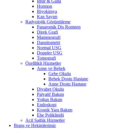
İdrar & Gaita
Hormon
Biyokimya
Kan Sayım
Radyolojik Görüntüleme
Panaromik Diş Rontgen
Direk Grafi
Mammografi
Dansitometri
Normal USG
Doppler USG
Tomografi
Özelllikli Hizmetler
Anne ve Bebek
Gebe Okulu
Bebek Dostu Hastane
Anne Dostu Hastane
Diyabet Okulu
Palyatif Bakım
Yoğun Bakım
Endoskopi
Kronik Yara Bakım
Ebe Polikliniği
Acil Sağlık Hizmetler
Branş ve Hekimlerimiz