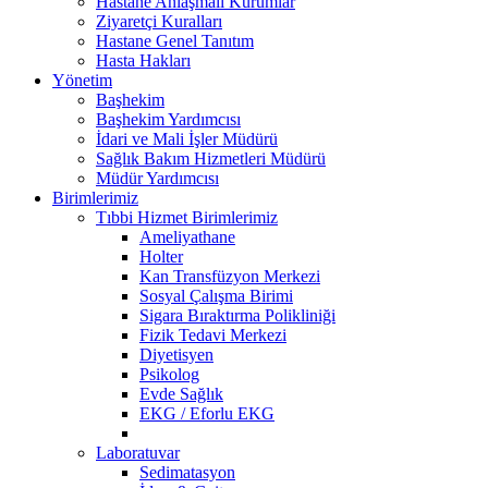
Hastane Anlaşmalı Kurumlar
Ziyaretçi Kuralları
Hastane Genel Tanıtım
Hasta Hakları
Yönetim
Başhekim
Başhekim Yardımcısı
İdari ve Mali İşler Müdürü
Sağlık Bakım Hizmetleri Müdürü
Müdür Yardımcısı
Birimlerimiz
Tıbbi Hizmet Birimlerimiz
Ameliyathane
Holter
Kan Transfüzyon Merkezi
Sosyal Çalışma Birimi
Sigara Bıraktırma Polikliniği
Fizik Tedavi Merkezi
Diyetisyen
Psikolog
Evde Sağlık
EKG / Eforlu EKG
Laboratuvar
Sedimatasyon