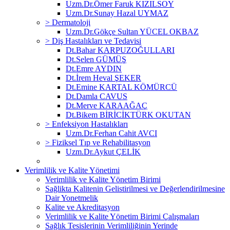
Uzm.Dr.Ömer Faruk KIZILSOY
Uzm.Dr.Sunay Hazal UYMAZ
> Dermatoloji
Uzm.Dr.Gökçe Sultan YÜCEL OKBAZ
> Diş Hastalıkları ve Tedavisi
Dt.Bahar KARPUZOĞULLARI
Dt.Selen GÜMÜŞ
Dt.Emre AYDIN
Dt.İrem Heval ŞEKER
Dt.Emine KARTAL KÖMÜRCÜ
Dt.Damla CAVUS
Dt.Merve KARAAĞAÇ
Dt.Bikem BİRİCİKTÜRK OKUTAN
> Enfeksiyon Hastalıkları
Uzm.Dr.Ferhan Cahit AVCI
> Fiziksel Tıp ve Rehabilitasyon
Uzm.Dr.Aykut ÇELİK
Verimlilik ve Kalite Yönetimi
Verimlilik ve Kalite Yönetim Birimi
Sağlikta Kalitenin Gelistirilmesi ve Değerlendirilmesine
Dair Yonetmelik
Kalite ve Akreditasyon
Verimlilik ve Kalite Yönetim Birimi Çalışmaları
Sağlık Tesislerinin Verimliliğinin Yerinde