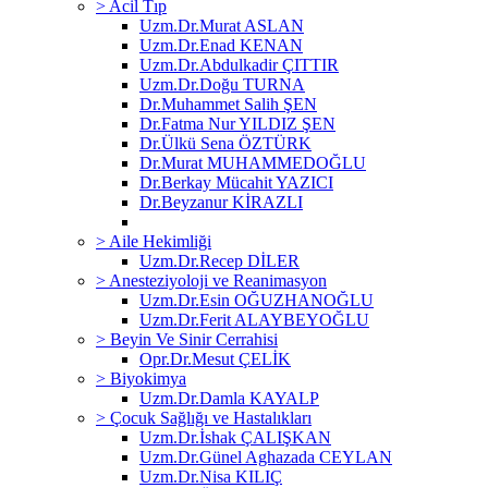
> Acil Tıp
Uzm.Dr.Murat ASLAN
Uzm.Dr.Enad KENAN
Uzm.Dr.Abdulkadir ÇITTIR
Uzm.Dr.Doğu TURNA
Dr.Muhammet Salih ŞEN
Dr.Fatma Nur YILDIZ ŞEN
Dr.Ülkü Sena ÖZTÜRK
Dr.Murat MUHAMMEDOĞLU
Dr.Berkay Mücahit YAZICI
Dr.Beyzanur KİRAZLI
> Aile Hekimliği
Uzm.Dr.Recep DİLER
> Anesteziyoloji ve Reanimasyon
Uzm.Dr.Esin OĞUZHANOĞLU
Uzm.Dr.Ferit ALAYBEYOĞLU
> Beyin Ve Sinir Cerrahisi
Opr.Dr.Mesut ÇELİK
> Biyokimya
Uzm.Dr.Damla KAYALP
> Çocuk Sağlığı ve Hastalıkları
Uzm.Dr.İshak ÇALIŞKAN
Uzm.Dr.Günel Aghazada CEYLAN
Uzm.Dr.Nisa KILIÇ