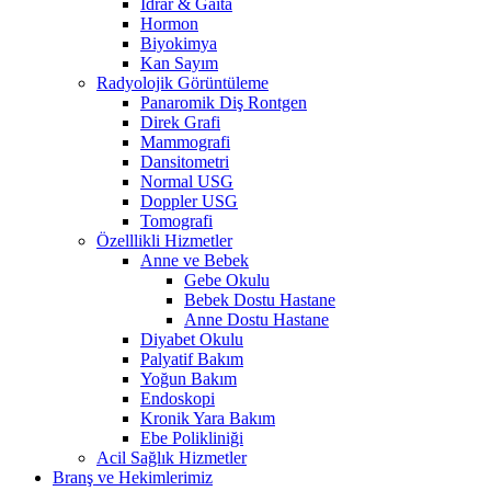
İdrar & Gaita
Hormon
Biyokimya
Kan Sayım
Radyolojik Görüntüleme
Panaromik Diş Rontgen
Direk Grafi
Mammografi
Dansitometri
Normal USG
Doppler USG
Tomografi
Özelllikli Hizmetler
Anne ve Bebek
Gebe Okulu
Bebek Dostu Hastane
Anne Dostu Hastane
Diyabet Okulu
Palyatif Bakım
Yoğun Bakım
Endoskopi
Kronik Yara Bakım
Ebe Polikliniği
Acil Sağlık Hizmetler
Branş ve Hekimlerimiz