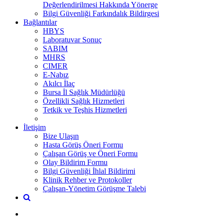
Değerlendirilmesi Hakkında Yönerge
Bilgi Güvenliği Farkındalık Bildirgesi
Bağlantılar
HBYS
Laboratuvar Sonuç
SABIM
MHRS
CIMER
E-Nabız
Akılcı İlaç
Bursa İl Sağlık Müdürlüğü
Özellikli Sağlık Hizmetleri
Tetkik ve Teşhis Hizmetleri
İletişim
Bize Ulaşın
Hasta Görüş Öneri Formu
Çalışan Görüş ve Öneri Formu
Olay Bildirim Formu
Bilgi Güvenliği İhlal Bildirimi
Klinik Rehber ve Protokoller
Çalışan-Yönetim Görüşme Talebi