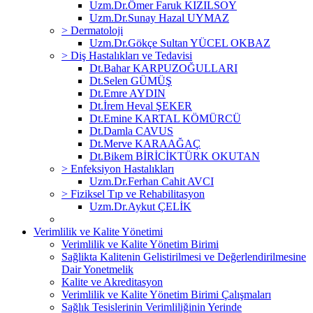
Uzm.Dr.Ömer Faruk KIZILSOY
Uzm.Dr.Sunay Hazal UYMAZ
> Dermatoloji
Uzm.Dr.Gökçe Sultan YÜCEL OKBAZ
> Diş Hastalıkları ve Tedavisi
Dt.Bahar KARPUZOĞULLARI
Dt.Selen GÜMÜŞ
Dt.Emre AYDIN
Dt.İrem Heval ŞEKER
Dt.Emine KARTAL KÖMÜRCÜ
Dt.Damla CAVUS
Dt.Merve KARAAĞAÇ
Dt.Bikem BİRİCİKTÜRK OKUTAN
> Enfeksiyon Hastalıkları
Uzm.Dr.Ferhan Cahit AVCI
> Fiziksel Tıp ve Rehabilitasyon
Uzm.Dr.Aykut ÇELİK
Verimlilik ve Kalite Yönetimi
Verimlilik ve Kalite Yönetim Birimi
Sağlikta Kalitenin Gelistirilmesi ve Değerlendirilmesine
Dair Yonetmelik
Kalite ve Akreditasyon
Verimlilik ve Kalite Yönetim Birimi Çalışmaları
Sağlık Tesislerinin Verimliliğinin Yerinde