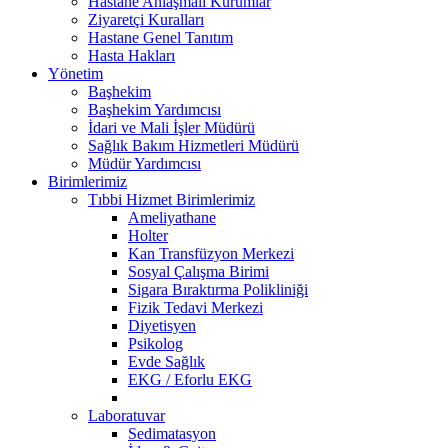
Hastane Anlaşmalı Kurumlar
Ziyaretçi Kuralları
Hastane Genel Tanıtım
Hasta Hakları
Yönetim
Başhekim
Başhekim Yardımcısı
İdari ve Mali İşler Müdürü
Sağlık Bakım Hizmetleri Müdürü
Müdür Yardımcısı
Birimlerimiz
Tıbbi Hizmet Birimlerimiz
Ameliyathane
Holter
Kan Transfüzyon Merkezi
Sosyal Çalışma Birimi
Sigara Bıraktırma Polikliniği
Fizik Tedavi Merkezi
Diyetisyen
Psikolog
Evde Sağlık
EKG / Eforlu EKG
Laboratuvar
Sedimatasyon