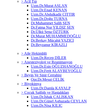
> Acil Tıp
Uzm.Dr.Murat ASLAN
Uzm.Dr.Enad KENAN
Uzm.Dr.Abdulkadir ÇITTIR
Uzm.Dr.Doğu TURNA
Dr.Muhammet Salih ŞEN
Dr.Fatma Nur YILDIZ ŞEN
Dr.Ülkü Sena ÖZTÜRK
Dr.Murat MUHAMMEDOĞLU
Dr.Berkay Mücahit YAZICI
Dr.Beyzanur KİRAZLI
> Aile Hekimliği
Uzm.Dr.Recep DİLER
> Anesteziyoloji ve Reanimasyon
Uzm.Dr.Esin OĞUZHANOĞLU
Uzm.Dr.Ferit ALAYBEYOĞLU
> Beyin Ve Sinir Cerrahisi
Opr.Dr.Mesut ÇELİK
> Biyokimya
Uzm.Dr.Damla KAYALP
> Çocuk Sağlığı ve Hastalıkları
Uzm.Dr.İshak ÇALIŞKAN
Uzm.Dr.Günel Aghazada CEYLAN
Uzm.Dr.Nisa KILIÇ