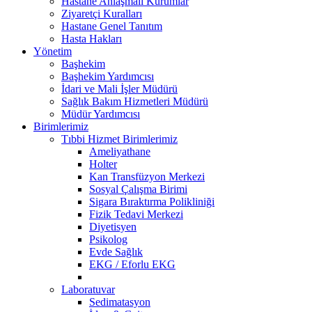
Hastane Anlaşmalı Kurumlar
Ziyaretçi Kuralları
Hastane Genel Tanıtım
Hasta Hakları
Yönetim
Başhekim
Başhekim Yardımcısı
İdari ve Mali İşler Müdürü
Sağlık Bakım Hizmetleri Müdürü
Müdür Yardımcısı
Birimlerimiz
Tıbbi Hizmet Birimlerimiz
Ameliyathane
Holter
Kan Transfüzyon Merkezi
Sosyal Çalışma Birimi
Sigara Bıraktırma Polikliniği
Fizik Tedavi Merkezi
Diyetisyen
Psikolog
Evde Sağlık
EKG / Eforlu EKG
Laboratuvar
Sedimatasyon