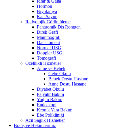
İdrar & Gaita
Hormon
Biyokimya
Kan Sayım
Radyolojik Görüntüleme
Panaromik Diş Rontgen
Direk Grafi
Mammografi
Dansitometri
Normal USG
Doppler USG
Tomografi
Özelllikli Hizmetler
Anne ve Bebek
Gebe Okulu
Bebek Dostu Hastane
Anne Dostu Hastane
Diyabet Okulu
Palyatif Bakım
Yoğun Bakım
Endoskopi
Kronik Yara Bakım
Ebe Polikliniği
Acil Sağlık Hizmetler
Branş ve Hekimlerimiz