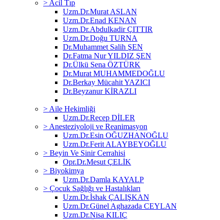
> Acil Tıp
Uzm.Dr.Murat ASLAN
Uzm.Dr.Enad KENAN
Uzm.Dr.Abdulkadir ÇITTIR
Uzm.Dr.Doğu TURNA
Dr.Muhammet Salih ŞEN
Dr.Fatma Nur YILDIZ ŞEN
Dr.Ülkü Sena ÖZTÜRK
Dr.Murat MUHAMMEDOĞLU
Dr.Berkay Mücahit YAZICI
Dr.Beyzanur KİRAZLI
> Aile Hekimliği
Uzm.Dr.Recep DİLER
> Anesteziyoloji ve Reanimasyon
Uzm.Dr.Esin OĞUZHANOĞLU
Uzm.Dr.Ferit ALAYBEYOĞLU
> Beyin Ve Sinir Cerrahisi
Opr.Dr.Mesut ÇELİK
> Biyokimya
Uzm.Dr.Damla KAYALP
> Çocuk Sağlığı ve Hastalıkları
Uzm.Dr.İshak ÇALIŞKAN
Uzm.Dr.Günel Aghazada CEYLAN
Uzm.Dr.Nisa KILIÇ