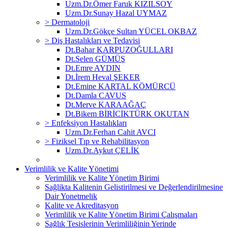
Uzm.Dr.Ömer Faruk KIZILSOY
Uzm.Dr.Sunay Hazal UYMAZ
> Dermatoloji
Uzm.Dr.Gökçe Sultan YÜCEL OKBAZ
> Diş Hastalıkları ve Tedavisi
Dt.Bahar KARPUZOĞULLARI
Dt.Selen GÜMÜŞ
Dt.Emre AYDIN
Dt.İrem Heval ŞEKER
Dt.Emine KARTAL KÖMÜRCÜ
Dt.Damla CAVUS
Dt.Merve KARAAĞAÇ
Dt.Bikem BİRİCİKTÜRK OKUTAN
> Enfeksiyon Hastalıkları
Uzm.Dr.Ferhan Cahit AVCI
> Fiziksel Tıp ve Rehabilitasyon
Uzm.Dr.Aykut ÇELİK
Verimlilik ve Kalite Yönetimi
Verimlilik ve Kalite Yönetim Birimi
Sağlikta Kalitenin Gelistirilmesi ve Değerlendirilmesine
Dair Yonetmelik
Kalite ve Akreditasyon
Verimlilik ve Kalite Yönetim Birimi Çalışmaları
Sağlık Tesislerinin Verimliliğinin Yerinde