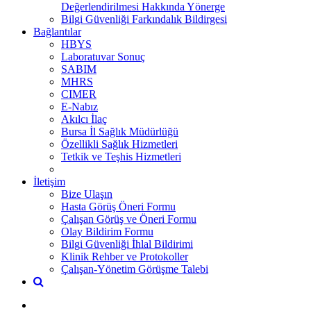
Değerlendirilmesi Hakkında Yönerge
Bilgi Güvenliği Farkındalık Bildirgesi
Bağlantılar
HBYS
Laboratuvar Sonuç
SABIM
MHRS
CIMER
E-Nabız
Akılcı İlaç
Bursa İl Sağlık Müdürlüğü
Özellikli Sağlık Hizmetleri
Tetkik ve Teşhis Hizmetleri
İletişim
Bize Ulaşın
Hasta Görüş Öneri Formu
Çalışan Görüş ve Öneri Formu
Olay Bildirim Formu
Bilgi Güvenliği İhlal Bildirimi
Klinik Rehber ve Protokoller
Çalışan-Yönetim Görüşme Talebi