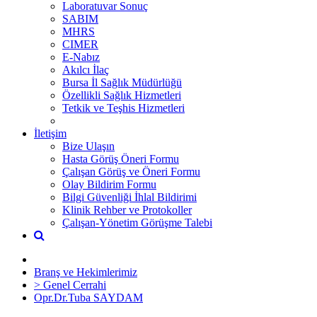
Laboratuvar Sonuç
SABIM
MHRS
CIMER
E-Nabız
Akılcı İlaç
Bursa İl Sağlık Müdürlüğü
Özellikli Sağlık Hizmetleri
Tetkik ve Teşhis Hizmetleri
İletişim
Bize Ulaşın
Hasta Görüş Öneri Formu
Çalışan Görüş ve Öneri Formu
Olay Bildirim Formu
Bilgi Güvenliği İhlal Bildirimi
Klinik Rehber ve Protokoller
Çalışan-Yönetim Görüşme Talebi
Branş ve Hekimlerimiz
> Genel Cerrahi
Opr.Dr.Tuba SAYDAM