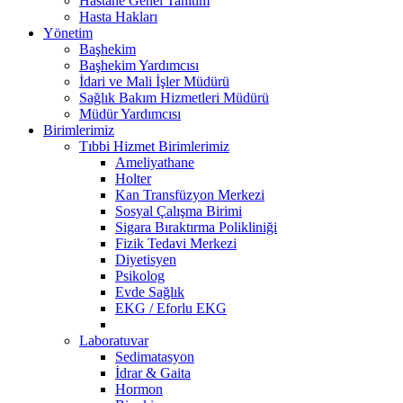
Hastane Genel Tanıtım
Hasta Hakları
Yönetim
Başhekim
Başhekim Yardımcısı
İdari ve Mali İşler Müdürü
Sağlık Bakım Hizmetleri Müdürü
Müdür Yardımcısı
Birimlerimiz
Tıbbi Hizmet Birimlerimiz
Ameliyathane
Holter
Kan Transfüzyon Merkezi
Sosyal Çalışma Birimi
Sigara Bıraktırma Polikliniği
Fizik Tedavi Merkezi
Diyetisyen
Psikolog
Evde Sağlık
EKG / Eforlu EKG
Laboratuvar
Sedimatasyon
İdrar & Gaita
Hormon