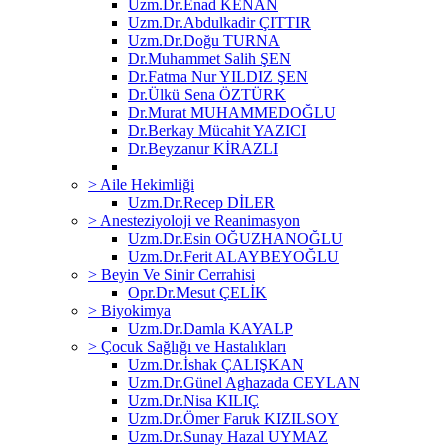
Uzm.Dr.Enad KENAN
Uzm.Dr.Abdulkadir ÇITTIR
Uzm.Dr.Doğu TURNA
Dr.Muhammet Salih ŞEN
Dr.Fatma Nur YILDIZ ŞEN
Dr.Ülkü Sena ÖZTÜRK
Dr.Murat MUHAMMEDOĞLU
Dr.Berkay Mücahit YAZICI
Dr.Beyzanur KİRAZLI
> Aile Hekimliği
Uzm.Dr.Recep DİLER
> Anesteziyoloji ve Reanimasyon
Uzm.Dr.Esin OĞUZHANOĞLU
Uzm.Dr.Ferit ALAYBEYOĞLU
> Beyin Ve Sinir Cerrahisi
Opr.Dr.Mesut ÇELİK
> Biyokimya
Uzm.Dr.Damla KAYALP
> Çocuk Sağlığı ve Hastalıkları
Uzm.Dr.İshak ÇALIŞKAN
Uzm.Dr.Günel Aghazada CEYLAN
Uzm.Dr.Nisa KILIÇ
Uzm.Dr.Ömer Faruk KIZILSOY
Uzm.Dr.Sunay Hazal UYMAZ