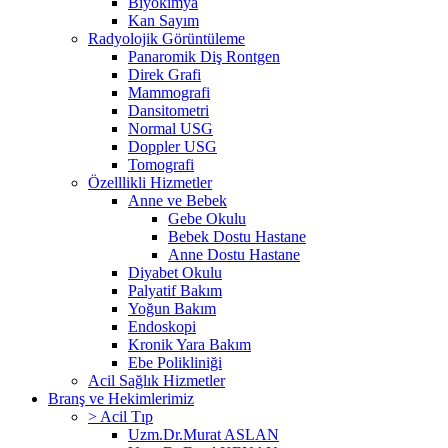
Biyokimya
Kan Sayım
Radyolojik Görüntüleme
Panaromik Diş Rontgen
Direk Grafi
Mammografi
Dansitometri
Normal USG
Doppler USG
Tomografi
Özelllikli Hizmetler
Anne ve Bebek
Gebe Okulu
Bebek Dostu Hastane
Anne Dostu Hastane
Diyabet Okulu
Palyatif Bakım
Yoğun Bakım
Endoskopi
Kronik Yara Bakım
Ebe Polikliniği
Acil Sağlık Hizmetler
Branş ve Hekimlerimiz
> Acil Tıp
Uzm.Dr.Murat ASLAN