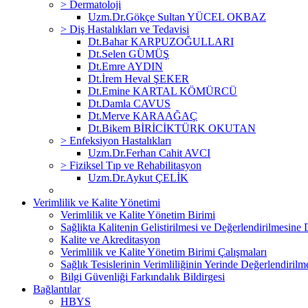
> Dermatoloji
Uzm.Dr.Gökçe Sultan YÜCEL OKBAZ
> Diş Hastalıkları ve Tedavisi
Dt.Bahar KARPUZOĞULLARI
Dt.Selen GÜMÜŞ
Dt.Emre AYDIN
Dt.İrem Heval ŞEKER
Dt.Emine KARTAL KÖMÜRCÜ
Dt.Damla CAVUS
Dt.Merve KARAAĞAÇ
Dt.Bikem BİRİCİKTÜRK OKUTAN
> Enfeksiyon Hastalıkları
Uzm.Dr.Ferhan Cahit AVCI
> Fiziksel Tıp ve Rehabilitasyon
Uzm.Dr.Aykut ÇELİK
Verimlilik ve Kalite Yönetimi
Verimlilik ve Kalite Yönetim Birimi
Sağlikta Kalitenin Gelistirilmesi ve Değerlendirilmesine
Kalite ve Akreditasyon
Verimlilik ve Kalite Yönetim Birimi Çalışmaları
Sağlık Tesislerinin Verimliliğinin Yerinde Değerlendiri
Bilgi Güvenliği Farkındalık Bildirgesi
Bağlantılar
HBYS